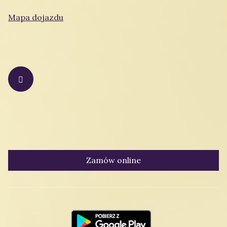
E-mail:
victoriabielsko@vp.pl
Mapa dojazdu
Obserwuj nas na:
Gotówka, karta lub szybki przelew
Zamów online