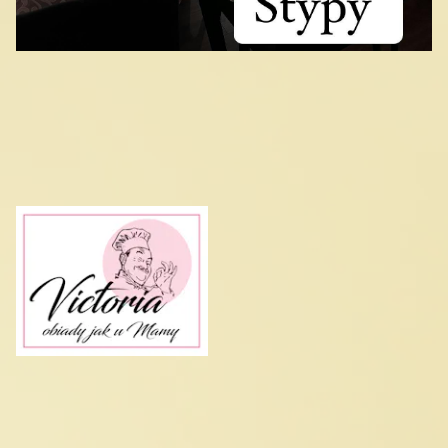
Bratków 16, 43-303 Bielsko-Biała
Telefon:
500 666 144
,
602 620 151