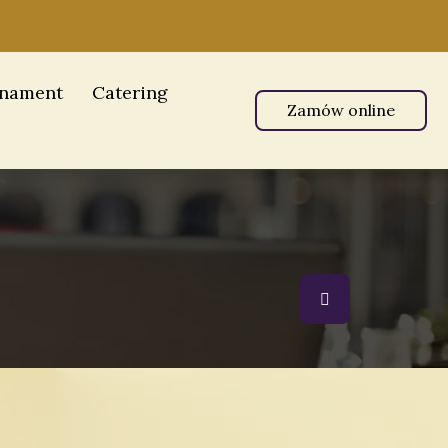
nament
Catering
Zamów online