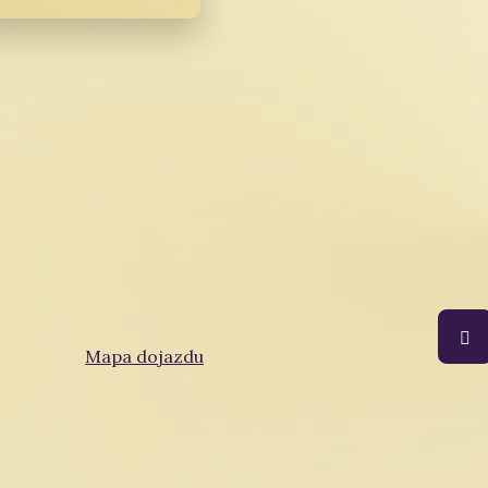
Bratków 16, 43-303 Bielsko-Biała
Obser
Telefon:
500 666 144
,
602 620 151
E-mail:
victoriabielsko@vp.pl
Mapa dojazdu
ew